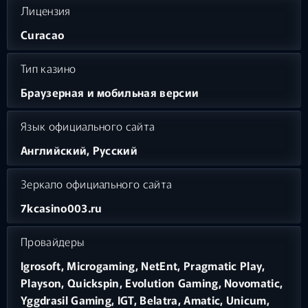
Лицензия
Curacao
Тип казино
Браузерная и мобильная версии
Язык официального сайта
Английский, Русский
Зеркало официального сайта
7kcasino003.ru
Провайдеры
Igrosoft, Microgaming, NetEnt, Pragmatic Play,
Playson, Quickspin, Evolution Gaming, Novomatic,
Yggdrasil Gaming, IGT, Belatra, Amatic, Unicum,